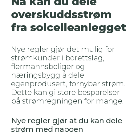
Nå kan du dele
overskuddsstrøm
fra solcelleanlegget
Nye regler gjør det mulig for
strømkunder i borettslag,
flermannsboliger og
næringsbygg å dele
egenprodusert, fornybar strøm.
Dette kan gi store besparelser
på strømregningen for mange.
SOLKART
Nye regler gjør at du kan dele
strøm med naboen
KONTAKT OSS